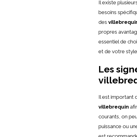
Il existe plusieu
besoins spécifi
des
villebrequi
propres avantage
essentiel de cho
et de votre styl
Les sign
villebreq
Il est important
villebrequin
afi
courants, on peut
puissance ou une
est recommandé 