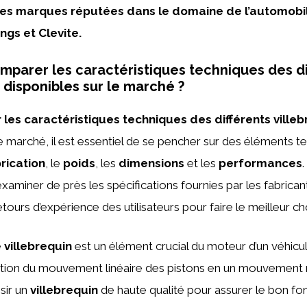
es marques réputées dans le domaine de l’automobil
ings
et Clevite.
arer les caractéristiques techniques des di
 disponibles sur le marché ?
les caractéristiques techniques des différents villeb
e marché, il est essentiel de se pencher sur des éléments te
rication
, le
poids
, les
dimensions
et les
performances
.
miner de près les spécifications fournies par les fabrican
ours d’expérience des utilisateurs pour faire le meilleur ch
e
villebrequin
est un élément crucial du moteur d’un véhicu
tion du mouvement linéaire des pistons en un mouvement rot
sir un
villebrequin
de haute qualité pour assurer le bon f