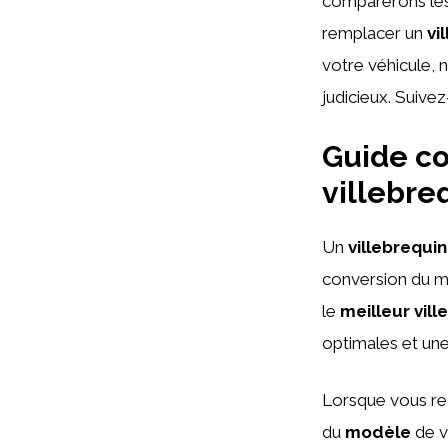
comparerons les 
remplacer un
vi
votre véhicule, 
judicieux. Suive
Guide co
villebre
Un
villebrequin
conversion du mo
le
meilleur vill
optimales et une
Lorsque vous r
du
modèle
de v