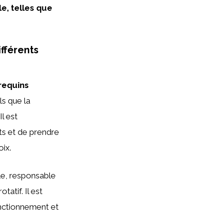
e, telles que
fférents
requins
ls que la
 Il est
ts et de prendre
oix.
le, responsable
atif. Il est
onctionnement et