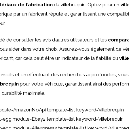
ériaux de fabrication
du villebrequin. Optez pour un
vil
briqué par un fabricant réputé et garantissant une compatibil
ur.
 de consulter les avis d’autres utilisateurs et les
compara
ous aider dans votre choix. Assurez-vous également de véri
bricant, car cela peut être un indicateur de la fiabilité du
vill
onseils et en effectuant des recherches approfondies, vous
ebrequin
pour votre véhicule, garantissant ainsi des perfo
 durabilité maximale.
dule=AmazonNoApi template=list keyword=’villebrequin
ent-egg module=Ebay2 template=list keyword=’villebrequin
ent-egg module=Aliexpress2 template=list keyword=’villebreq