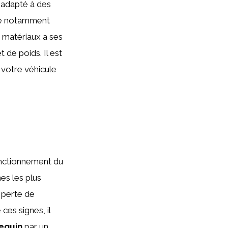
 adapté à des
uve notamment
s matériaux a ses
 de poids. Il est
 votre véhicule
fonctionnement du
nes les plus
e perte de
es signes, il
requin
par un