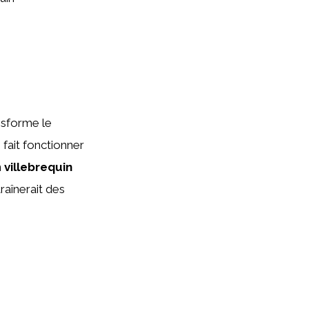
nsforme le
fait fonctionner
n
villebrequin
raînerait des