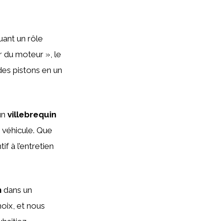
uant un rôle
 du moteur », le
es pistons en un
un
villebrequin
 véhicule. Que
 à l’entretien
n
dans un
oix, et nous