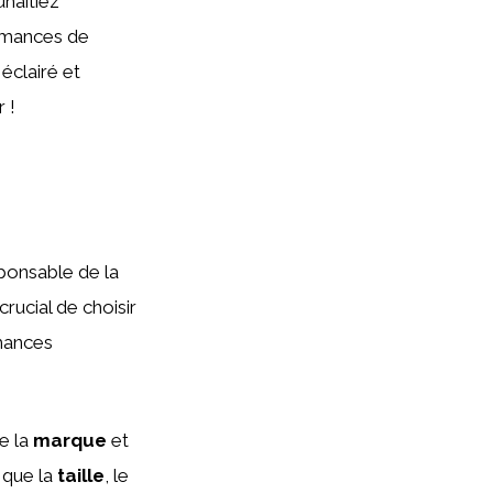
haitiez
rmances de
éclairé et
 !
ponsable de la
rucial de choisir
rmances
e la
marque
et
 que la
taille
, le