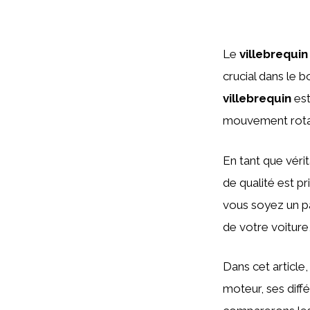
Le
villebrequin
crucial dans le 
villebrequin
est
mouvement rotati
En tant que véri
de qualité est p
vous soyez un pa
de votre voitur
Dans cet article
moteur, ses diff