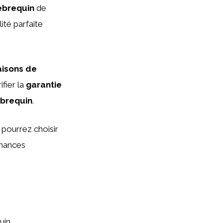
lebrequin
de
ité parfaite
isons de
fier la
garantie
ebrequin
.
 pourrez choisir
rmances
uin