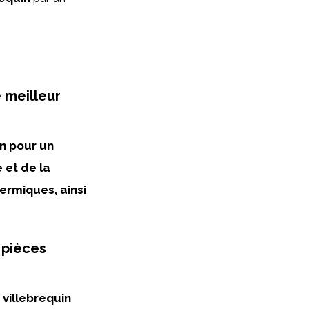
e meilleur
in pour un
 et de la
ermiques, ainsi
 pièces
villebrequin