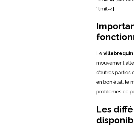
‘ limit=4]
Importan
fonctio
Le
villebrequin
mouvement altern
d’autres parties
en bon état, le 
problèmes de p
Les diff
disponib