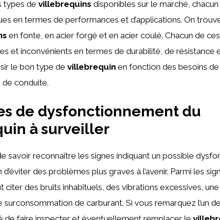
rs types de
villebrequins
disponibles sur le marché, chacun
ques en termes de performances et d’applications. On tro
ns
en fonte, en acier forgé et en acier coulé. Chacun de ce
s et inconvénients en termes de durabilité, de résistance et
isir le bon type de
villebrequin
en fonction des besoins de
e de conduite.
es de dysfonctionnement du
uin à surveiller
 de savoir reconnaître les signes indiquant un possible dys
n d’éviter des problèmes plus graves à l’avenir. Parmi les sig
 citer des bruits inhabituels, des vibrations excessives, un
 surconsommation de carburant. Si vous remarquez l’un de c
de faire inspecter et éventuellement remplacer le
villeb