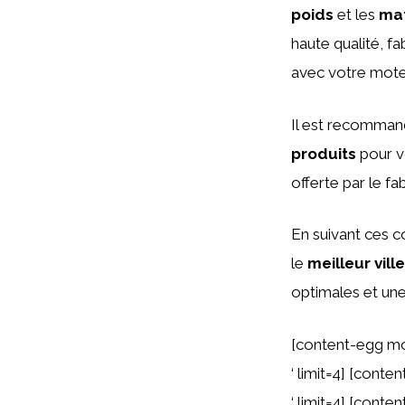
poids
et les
mat
haute qualité, fa
avec votre mote
Il est recommandé
produits
pour v
offerte par le fa
En suivant ces c
le
meilleur vill
optimales et une
[content-egg mo
‘ limit=4] [cont
‘ limit=4] [cont