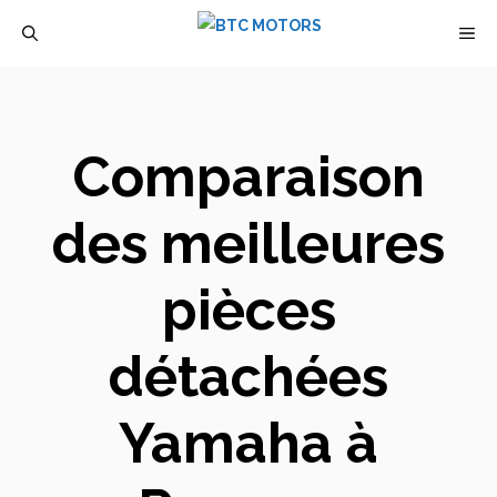
Aller
M
au
contenu
Comparaison
des meilleures
pièces
détachées
Yamaha à