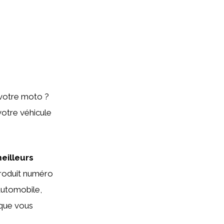
 votre moto ?
votre véhicule
eilleurs
produit numéro
automobile,
 que vous