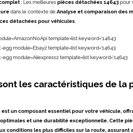
 complet
: Les meilleures
pièces détachées
14643
pour 
eure
dans le contexte de
Analyse et comparaison des m
èces détachées pour véhicules
.
odule=AmazonNoApi template=list keyword=’14643
tent-egg module=Ebay2 template=list keyword=’14643
ent-egg module=Aliexpress2 template=list keyword=’14643
sont les caractéristiques de la 
 est un composant essentiel pour votre véhicule, offr
ptimales et une durabilité exceptionnelle. Cette pi
x conditions les plus difficiles sur la route, assurant a