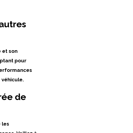
’autres
 et son
optant pour
 performances
 véhicule.
rée de
 les