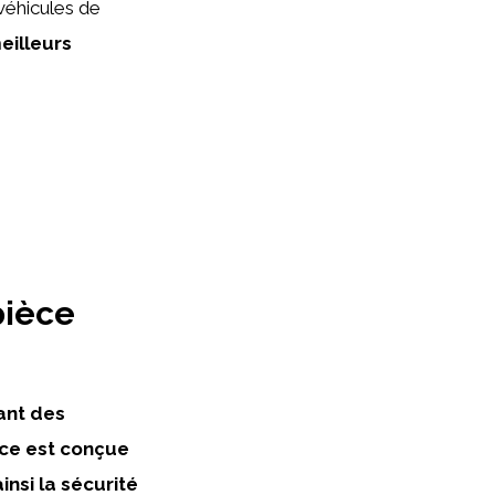
véhicules de
eilleurs
pièce
ant des
èce est conçue
insi la sécurité