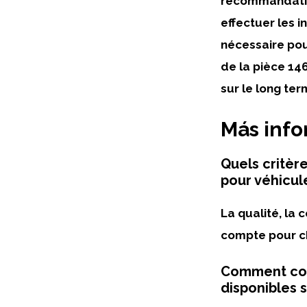
recommandation
effectuer les i
nécessaire pou
de la pièce 14
sur le long ter
Más inf
Quels critèr
pour véhicul
La qualité, la 
compte pour ch
Comment com
disponibles 