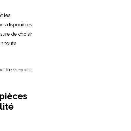
t les
ons disponibles
sure de choisir
en toute
votre véhicule
 pièces
lité