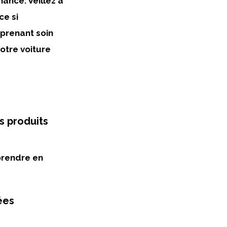
ance. Veillez à
ce si
 prenant soin
otre voiture
s produits
 prendre en
ées