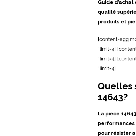
Guide d’achat
qualité supéri
produits et pi
[content-egg m
‘ limit=4] [con
‘ limit=4] [cont
‘ limit=4]
Quelles 
14643?
La pièce 14643
performances o
pour résister au