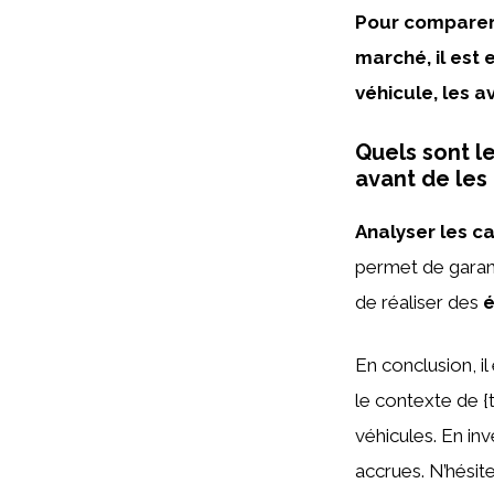
Pour comparer 
marché, il est 
véhicule, les av
Quels sont l
avant de les
Analyser les c
permet de garant
de réaliser des
é
En conclusion, il 
le contexte de {
véhicules. En inv
accrues. N’hésit