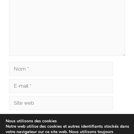
Nom
E-
mail
Site
web
Enregistrer mon nom, mon e-mail et mon site
Nous utilisons des cookies
Notre web utilise des cookies et autres identifiants stockés dans
dans le navigateur pour mon prochain
votre navigateur sur ce site web. Nous utilisons toujours