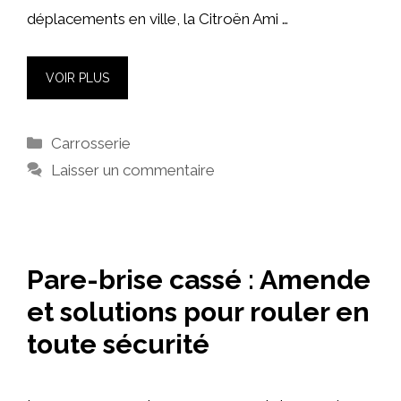
déplacements en ville, la Citroën Ami …
VOIR PLUS
Catégories
Carrosserie
Laisser un commentaire
Pare-brise cassé : Amende
et solutions pour rouler en
toute sécurité