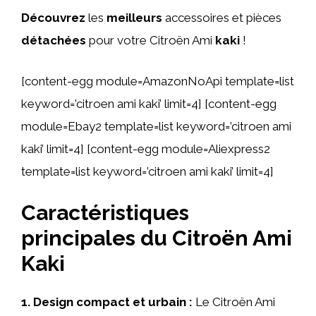
Découvrez
les
meilleurs
accessoires et pièces
détachées
pour votre Citroën Ami
kaki
!
[content-egg module=AmazonNoApi template=list
keyword=’citroen ami kaki’ limit=4] [content-egg
module=Ebay2 template=list keyword=’citroen ami
kaki’ limit=4] [content-egg module=Aliexpress2
template=list keyword=’citroen ami kaki’ limit=4]
Caractéristiques
principales du Citroën Ami
Kaki
1. Design compact et urbain :
Le Citroën Ami