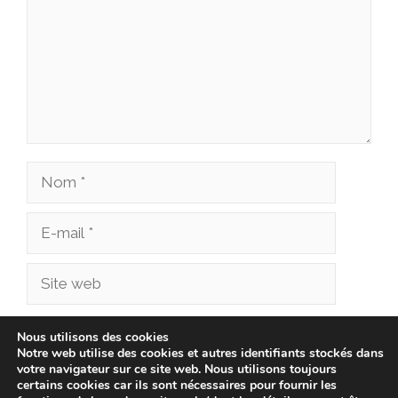
Nom
E-
mail
Site
web
Enregistrer mon nom, mon e-mail et mon site
Nous utilisons des cookies
Notre web utilise des cookies et autres identifiants stockés dans
dans le navigateur pour mon prochain
votre navigateur sur ce site web. Nous utilisons toujours
commentaire.
certains cookies car ils sont nécessaires pour fournir les