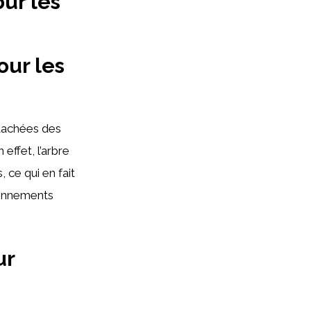
our les
our les
étachées des
effet, l’arbre
 ce qui en fait
ronnements
ur