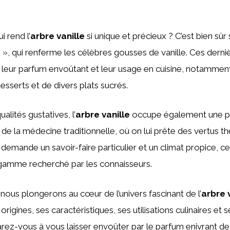
i rend l’
arbre vanille
si unique et précieux ? C’est bien sûr
», qui renferme les célèbres gousses de vanille. Ces derni
leur parfum envoûtant et leur usage en cuisine, notamment
esserts et de divers plats sucrés.
alités gustatives, l’
arbre vanille
occupe également une p
de la médecine traditionnelle, où on lui prête des vertus t
 demande un savoir-faire particulier et un climat propice, ce 
 gamme recherché par les connaisseurs.
 nous plongerons au cœur de l’univers fascinant de l’
arbre 
rigines, ses caractéristiques, ses utilisations culinaires et s
arez-vous à vous laisser envoûter par le parfum enivrant de l