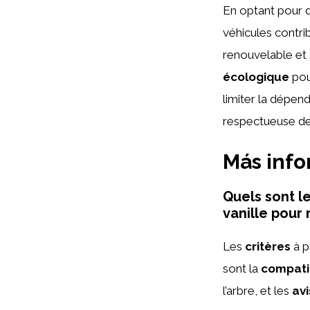
En optant pour d
véhicules contrib
renouvelable et 
écologique
pour
limiter la dépen
respectueuse de 
Más inf
Quels sont l
vanille pour
Les
critères
à p
sont la
compatib
l’arbre, et les
avi