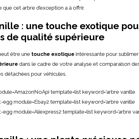
 que cet arbre d’exception a à offrir.
nille : une touche exotique pou
s de qualité supérieure
eut être une
touche exotique
intéressante pour sublime
érieure
dans le cadre de votre analyse et comparaison des
es détachées pour véhicules.
dule=AmazonNoApi template=list keyword=’arbre vanille
ent-egg module=Ebay2 template=list keyword=’arbre vanille
ent-egg module=Aliexpress2 template=list keyword=’arbre van