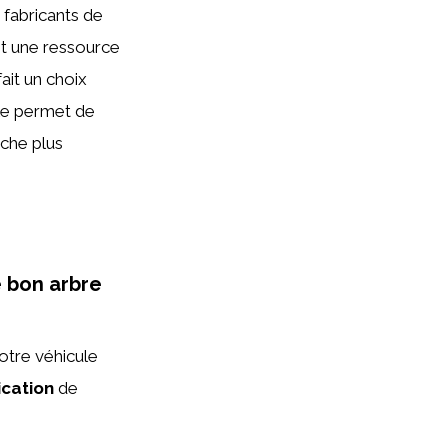
 fabricants de
est une ressource
ait un choix
ille permet de
oche plus
e bon arbre
otre véhicule
ication
de