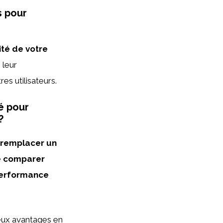
s pour
ité de votre
, leur
res utilisateurs.
é pour
?
r remplacer un
de comparer
 performance
eux avantages en