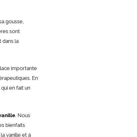
 sa gousse,
ères sont
 dans la
lace importante
hérapeutiques. En
qui en fait un
vanille
. Nous
es bienfaits
a vanille et à