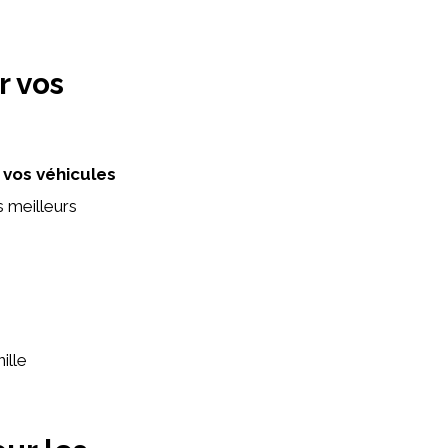
r vos
r
vos véhicules
 meilleurs
ille