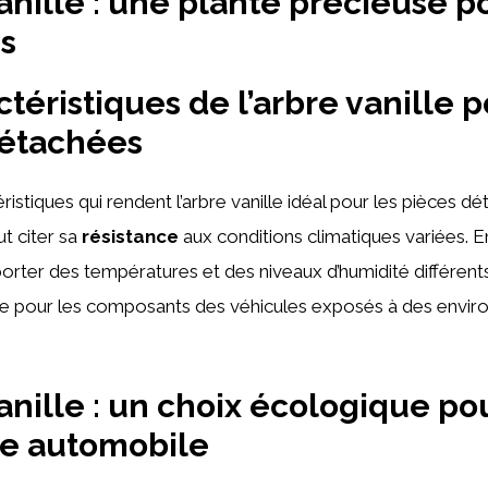
vanille : une plante précieuse p
s
téristiques de l’arbre vanille p
détachées
ristiques qui rendent l’arbre vanille idéal pour les pièces d
ut citer sa
résistance
aux conditions climatiques variées. En 
porter des températures et des niveaux d’humidité différents,
ble pour les composants des véhicules exposés à des envi
vanille : un choix écologique po
rie automobile