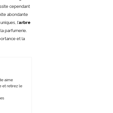
essite cependant
colte abondante
uniques, l’
arbre
la parfumerie.
ortance et la
de aime
 et retirez le
ces