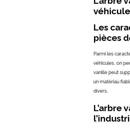
L’arbre 
véhicule
Les carac
pièces 
Parmi les caracté
véhicules, on pe
vanille peut sup
un matériau fia
divers.
L’arbre 
l’indust