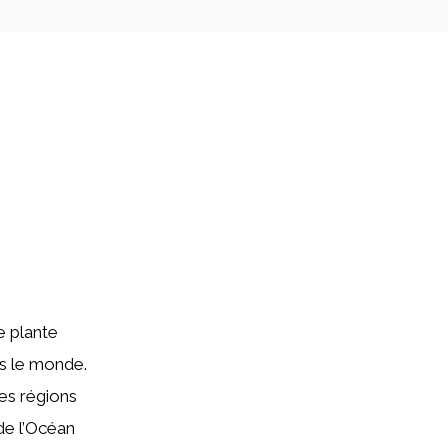
e plante
rs le monde.
les régions
de l’Océan