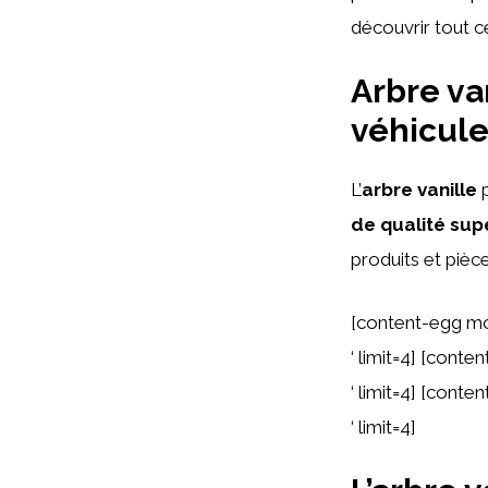
découvrir tout ce
Arbre va
véhicule
L’
arbre vanille
p
de qualité sup
produits et pièc
[content-egg mo
‘ limit=4] [cont
‘ limit=4] [cont
‘ limit=4]