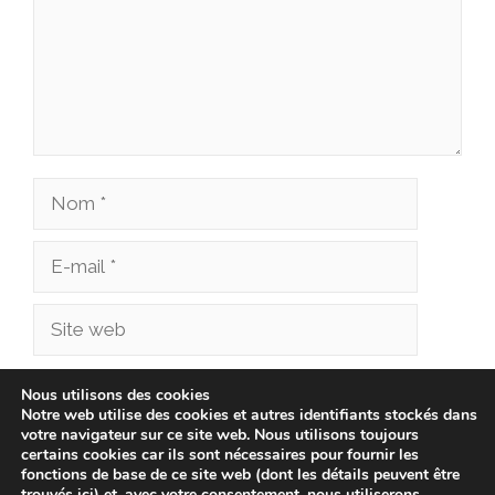
Nom
E-
mail
Site
web
Enregistrer mon nom, mon e-mail et mon site
Nous utilisons des cookies
Notre web utilise des cookies et autres identifiants stockés dans
dans le navigateur pour mon prochain
votre navigateur sur ce site web. Nous utilisons toujours
commentaire.
certains cookies car ils sont nécessaires pour fournir les
fonctions de base de ce site web (dont les détails peuvent être
trouvés ici) et, avec votre consentement, nous utiliserons