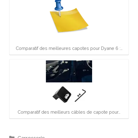
Comparatif des meilleures capotes pour Dyane 6 :…
Comparatif des meilleurs câbles de capote pour…
Catégories
Carrosserie