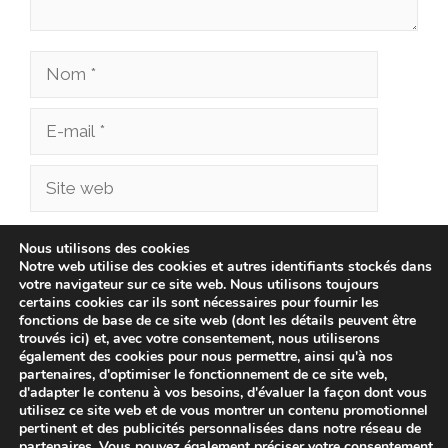
Nom
E-
mail
Site
web
Enregistrer mon nom, mon e-mail et mon site
Nous utilisons des cookies
Notre web utilise des cookies et autres identifiants stockés dans
dans le navigateur pour mon prochain
votre navigateur sur ce site web. Nous utilisons toujours
commentaire.
certains cookies car ils sont nécessaires pour fournir les
fonctions de base de ce site web (dont les détails peuvent être
trouvés ici) et, avec votre consentement, nous utiliserons
également des cookies pour nous permettre, ainsi qu'à nos
partenaires, d'optimiser le fonctionnement de ce site web,
d'adapter le contenu à vos besoins, d'évaluer la façon dont vous
utilisez ce site web et de vous montrer un contenu promotionnel
pertinent et des publicités personnalisées dans notre réseau de
partenaires. Vous pouvez également préciser votre consentement