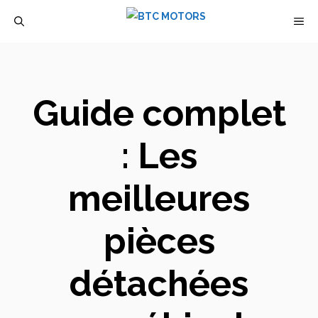
Aller
M
au
contenu
Guide complet
: Les
meilleures
pièces
détachées