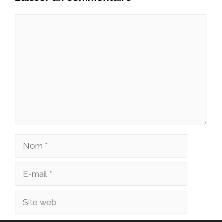
Commentaire
Nom
E-
mail
Site
web