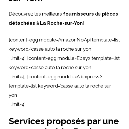
Découvrez les meilleurs
fournisseurs
de
pièces
détachées
à
La Roche-sur-Yon
!
[content-egg module=AmazonNoApi template=list
keyword=’casse auto la roche sur yon
‘ limit=4] [content-egg module=Ebay2 template=list
keyword=’casse auto la roche sur yon
‘ limit=4] [content-egg module=Aliexpress2
template=list keyword=’casse auto la roche sur
yon
‘ limit=4]
Services proposés par une