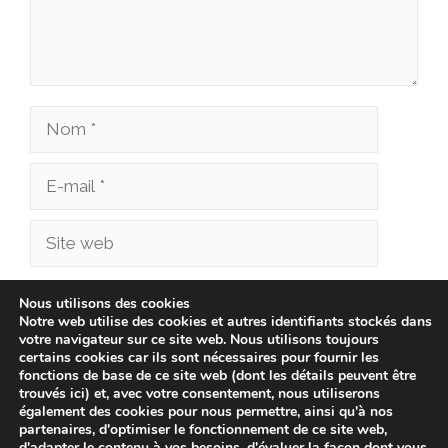
Nom
E-
mail
Site
web
Enregistrer mon nom, mon e-mail et mon site
Nous utilisons des cookies
Notre web utilise des cookies et autres identifiants stockés dans
dans le navigateur pour mon prochain
votre navigateur sur ce site web. Nous utilisons toujours
commentaire.
certains cookies car ils sont nécessaires pour fournir les
fonctions de base de ce site web (dont les détails peuvent être
trouvés ici) et, avec votre consentement, nous utiliserons
également des cookies pour nous permettre, ainsi qu'à nos
partenaires, d'optimiser le fonctionnement de ce site web,
d'adapter le contenu à vos besoins, d'évaluer la façon dont vous