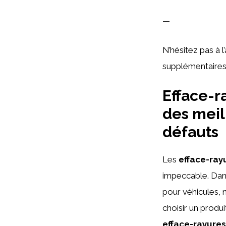
—
N’hésitez pas à 
supplémentaires 
Efface-r
des meil
défauts
Les
efface-ray
impeccable. Dan
pour véhicules, 
choisir un produi
efface-rayures