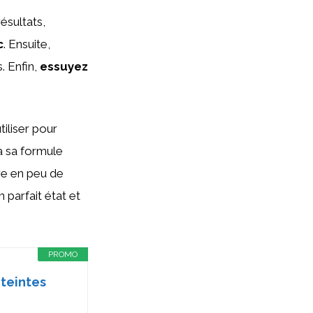
ésultats,
c
. Ensuite,
. Enfin,
essuyez
tiliser pour
 à sa formule
ure en peu de
 parfait état et
PROMO
 teintes