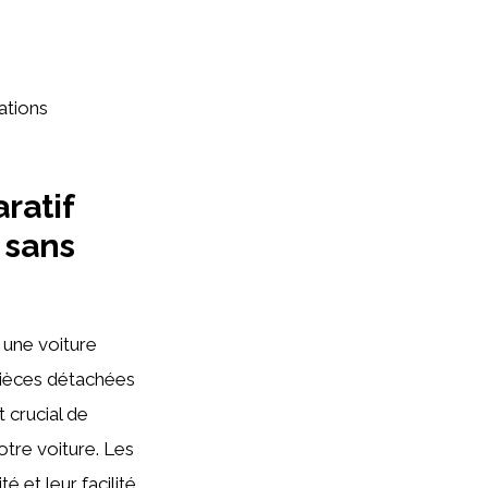
ations
ratif
 sans
 une voiture
pièces détachées
 crucial de
otre voiture. Les
 et leur facilité