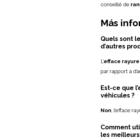
conseillé de
ran
Más inf
Quels sont l
d’autres prod
L’
efface rayure
par rapport à d’a
Est-ce que l’
véhicules ?
Non
, l’efface r
Comment util
les meilleurs