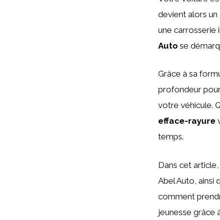
devient alors un
une carrosserie 
Auto
se démarque
Grâce à sa formul
profondeur pour 
votre véhicule. 
efface-rayure
v
temps.
Dans cet article,
Abel Auto, ains
comment prendre 
jeunesse grâce à