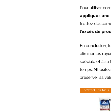
Pour utiliser cor
appliquez une p
frottez douceme
l’excès de prod
En conclusion, l
éliminer les rayu
spéciale et à sa 
temps. N’hésitez 
préserver sa val
BESTSELLER NO. 1