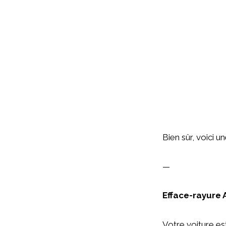
Bien sûr, voici u
—
Efface-rayure A
Votre voiture es