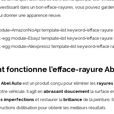
n investissant dans un bon efface-rayures, vous pouvez garde
lui donner une apparence neuve.
dule=AmazonNoApi template=list keyword=’efface rayure 
ent-egg module=Ebay2 template=list keyword=’efface rayure
ent-egg module=Aliexpress2 template=list keyword=’efface r
fonctionne l’efface-rayure Ab
e Abel Auto
est un produit conçu pour éliminer les
rayures
tre véhicule. Il agit en
abrasant doucement
la surface
es imperfections
et restaurer la
brillance
de la peinture. I
ructions d’utilisation pour obtenir les meilleurs résultats.