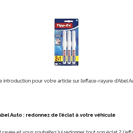
ne introduction pour votre article sur l’efface-rayure d’Abel A
bel Auto : redonnez de l’éclat à votre véhicule
t rayée et vous souhaitez lui redonner tout son éclat ? L’ef