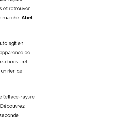
s et retrouver
le marché,
Abel
Auto agit en
 l’apparence de
re-chocs, cet
 un rien de
e l’efface-rayure
. Découvrez
e seconde