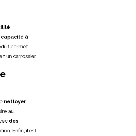
ilité
a
capacité à
roduit permet
z un carrossier.
de
de
nettoyer
uire au
avec
des
ation. Enfin, il est