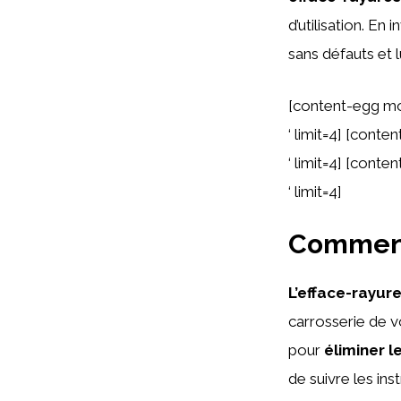
d’utilisation. E
sans défauts et 
[content-egg mo
‘ limit=4] [cont
‘ limit=4] [cont
‘ limit=4]
Comment 
L’efface-rayur
carrosserie de vo
pour
éliminer l
de suivre les inst