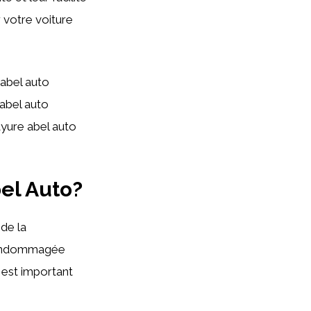
r votre voiture
abel auto
 abel auto
ayure abel auto
el Auto?
de la
 endommagée
l est important