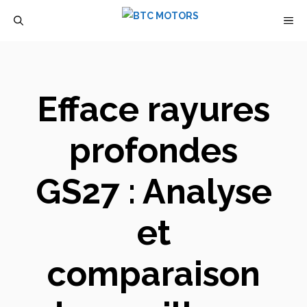
Aller
M
au
contenu
Efface rayures
profondes
GS27 : Analyse
et
comparaison