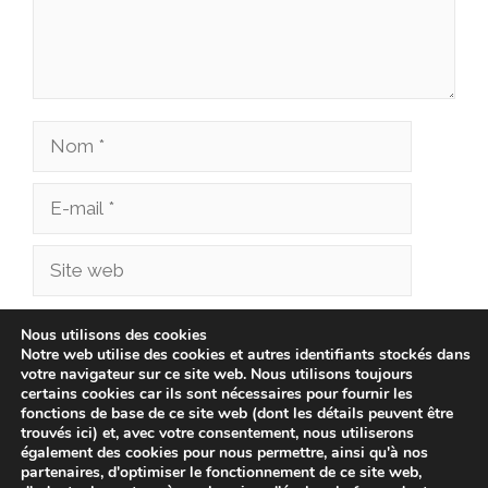
Nom
E-
mail
Site
web
Enregistrer mon nom, mon e-mail et mon site
Nous utilisons des cookies
Notre web utilise des cookies et autres identifiants stockés dans
dans le navigateur pour mon prochain
votre navigateur sur ce site web. Nous utilisons toujours
commentaire.
certains cookies car ils sont nécessaires pour fournir les
fonctions de base de ce site web (dont les détails peuvent être
trouvés ici) et, avec votre consentement, nous utiliserons
également des cookies pour nous permettre, ainsi qu'à nos
partenaires, d'optimiser le fonctionnement de ce site web,