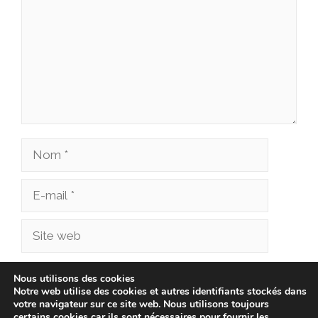
Nom
E-
mail
Site
web
Enregistrer mon nom, mon e-mail et mon site
Nous utilisons des cookies
Notre web utilise des cookies et autres identifiants stockés dans
dans le navigateur pour mon prochain
votre navigateur sur ce site web. Nous utilisons toujours
commentaire.
certains cookies car ils sont nécessaires pour fournir les