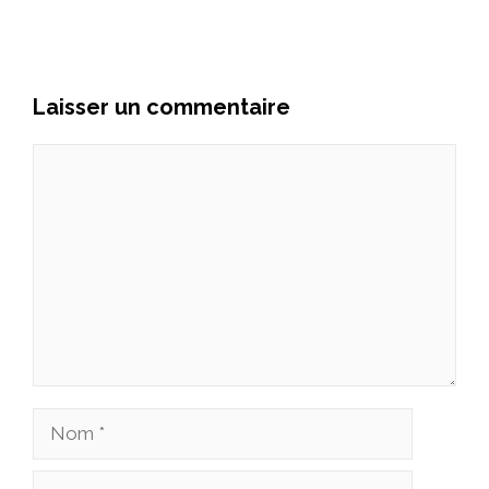
Laisser un commentaire
Commentaire
Nom
E-