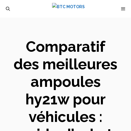
Aller
M
au
contenu
Comparatif
des meilleures
ampoules
hy21w pour
véhicules :