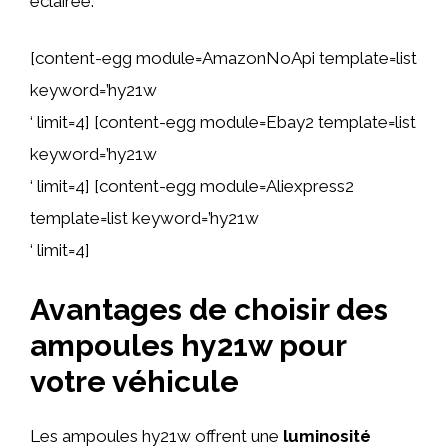
éclairée.
[content-egg module=AmazonNoApi template=list
keyword=’hy21w
‘ limit=4] [content-egg module=Ebay2 template=list
keyword=’hy21w
‘ limit=4] [content-egg module=Aliexpress2
template=list keyword=’hy21w
‘ limit=4]
Avantages de choisir des
ampoules hy21w pour
votre véhicule
Les ampoules hy21w offrent une
luminosité