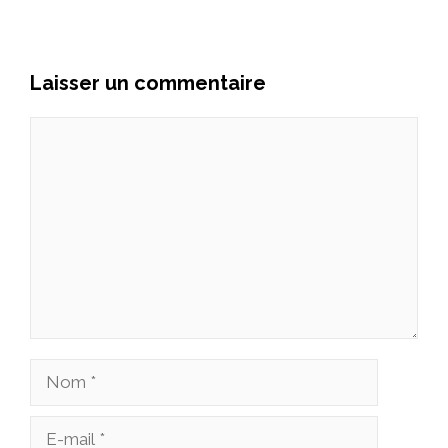
Laisser un commentaire
Commentaire
Nom
E-