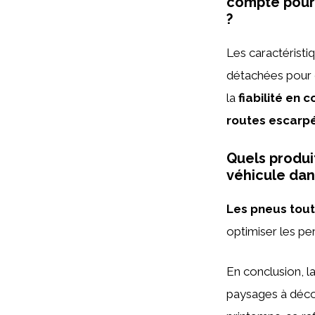
compte pour
?
Les caractéristi
détachées pour 
la
fiabilité en 
routes escarp
Quels produi
véhicule dan
Les pneus tout
optimiser les p
En conclusion, l
paysages à décou