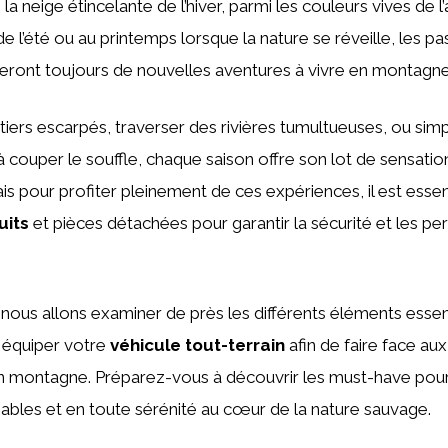
la neige étincelante de l’hiver, parmi les couleurs vives de 
 de l’été ou au printemps lorsque la nature se réveille, les p
eront toujours de nouvelles aventures à vivre en montagne
ntiers escarpés, traverser des rivières tumultueuses, ou sim
couper le souffle, chaque saison offre son lot de sensatio
s pour profiter pleinement de ces expériences, il est essenti
uits
et pièces détachées pour garantir la sécurité et les p
, nous allons examiner de près les différents éléments essen
 équiper votre
véhicule tout-terrain
afin de faire face aux
n montagne. Préparez-vous à découvrir les must-have pour
bles et en toute sérénité au cœur de la nature sauvage.