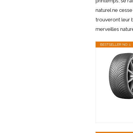
printemps, se ra
naturel ne cesse
trouveront leur 
merveilles nature
BESTSELLER NO. 1