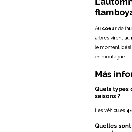
L’automn
flamboy
Au
coeur
de l’a
arbres virent au
le moment idéal 
en montagne.
Más inf
Quels types 
saisons ?
Les véhicules
4
Quelles sont