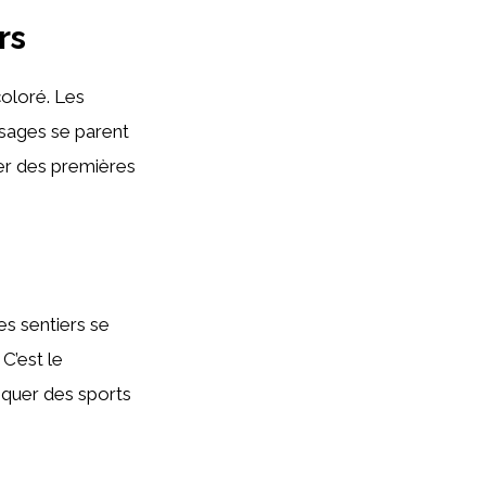
rs
coloré. Les
ysages se parent
ter des premières
Les sentiers se
C’est le
iquer des sports