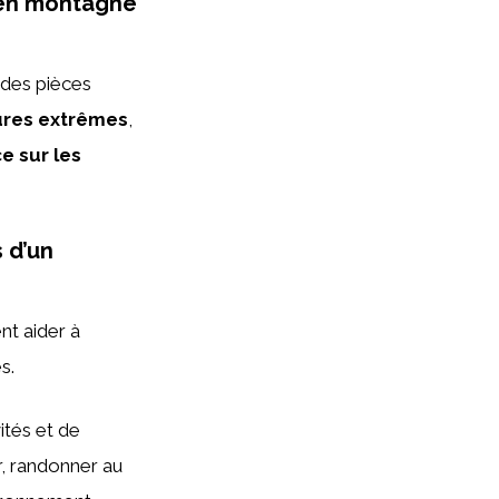
 en montagne
 des pièces
ures extrêmes
,
 sur les
 d’un
nt aider à
s.
vités et de
r, randonner au