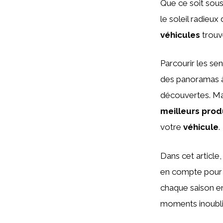
Que ce soit sous 
le soleil radieux
véhicules
trouv
Parcourir les se
des panoramas à 
découvertes. Mai
meilleurs prod
votre
véhicule
.
Dans cet article
en compte pour
chaque saison e
moments inoublia