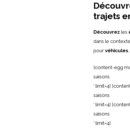
Découvre
trajets 
Découvrez
les
dans le context
pour
véhicules
.
[content-egg m
saisons
‘ limit=4] [con
saisons
‘ limit=4] [cont
saisons
‘ limit=4]