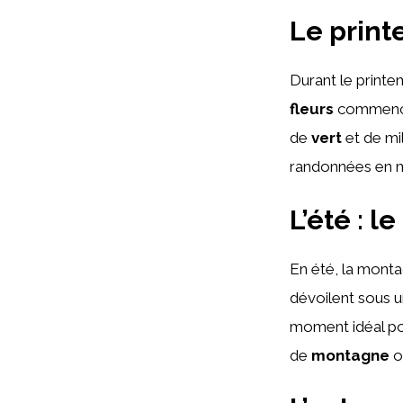
Le print
Durant le printe
fleurs
commencen
de
vert
et de mi
randonnées en m
L’été : 
En été, la monta
dévoilent sous un
moment idéal po
de
montagne
o