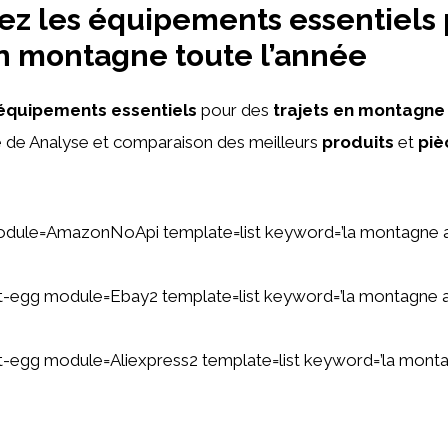
z les équipements essentiels 
en montagne toute l’année
équipements essentiels
pour des
trajets en montagne
e de Analyse et comparaison des meilleurs
produits
et
piè
odule=AmazonNoApi template=list keyword=’la montagne 
tent-egg module=Ebay2 template=list keyword=’la montagne 
ent-egg module=Aliexpress2 template=list keyword=’la mont