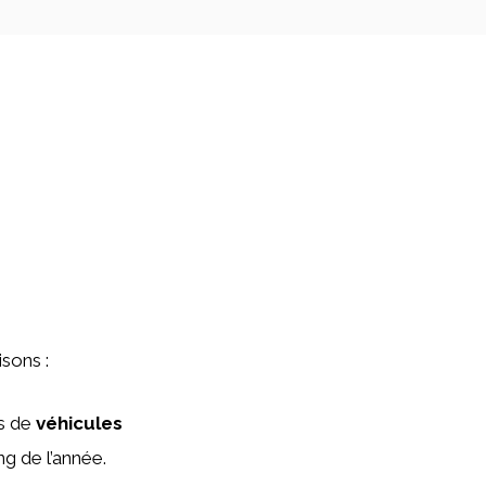
isons :
rs de
véhicules
ng de l’année.