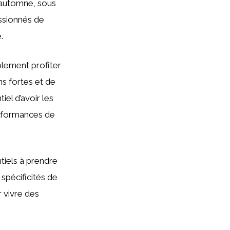
l’automne, sous
assionnés de
.
plement profiter
ns fortes et de
el d’avoir les
erformances de
tiels à prendre
 spécificités de
 vivre des