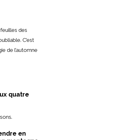
feuilles des
oubliable. C’est
gie de l’automne
aux quatre
sons.
rendre en