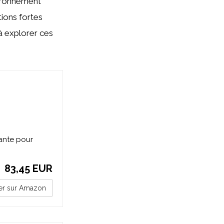
vironnement
tions fortes
 à explorer ces
lante pour
83,45 EUR
er sur Amazon