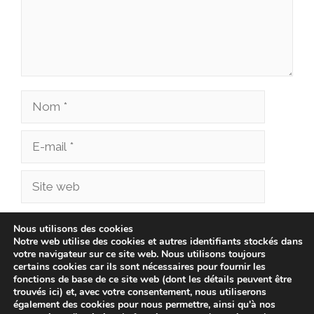
Nom
E-
mail
Site
web
Enregistrer mon nom, mon e-mail et mon site
Nous utilisons des cookies
Notre web utilise des cookies et autres identifiants stockés dans
dans le navigateur pour mon prochain
votre navigateur sur ce site web. Nous utilisons toujours
commentaire.
certains cookies car ils sont nécessaires pour fournir les
fonctions de base de ce site web (dont les détails peuvent être
trouvés ici) et, avec votre consentement, nous utiliserons
également des cookies pour nous permettre, ainsi qu'à nos