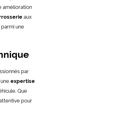
e amélioration
rrosserie
aux
r parmi une
chnique
ssionnés par
 une
expertise
éhicule. Que
attentive pour