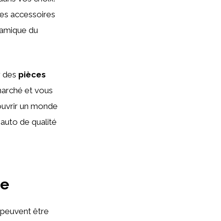
des accessoires
namique du
r des
pièces
 marché et vous
couvrir un monde
 auto de qualité
le
 peuvent être