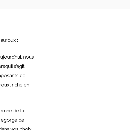
eauroux :
ujourd’hui, nous
orsqu’il s’agit
omposants de
roux, riche en
erche de la
 regorge de
dans vos choix.