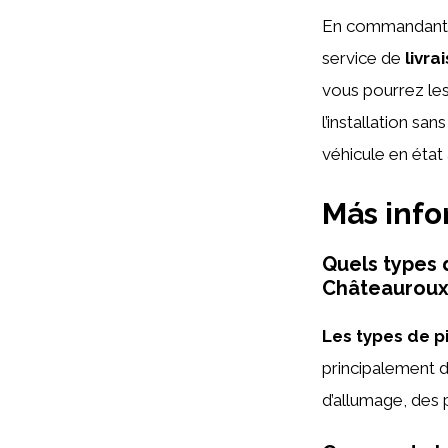
En commandant 
service de
livra
vous pourrez les
l’installation s
véhicule en état 
Más inf
Quels types 
Châteauroux
Les types de p
principalement d
d’allumage, des 