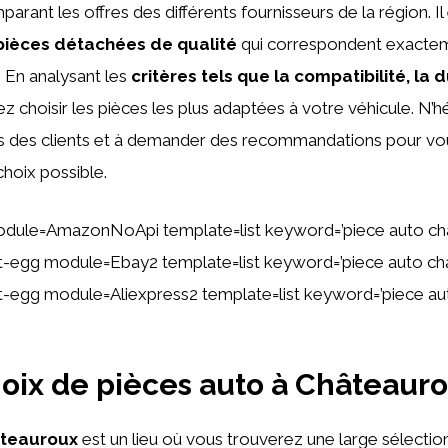
arant les offres des différents fournisseurs de la région. Il
pièces détachées de qualité
qui correspondent exactem
. En analysant les
critères tels que la compatibilité, la d
ez choisir les pièces les plus adaptées à votre véhicule. N’h
vis des clients et à demander des recommandations pour vo
 choix possible.
odule=AmazonNoApi template=list keyword=’piece auto c
tent-egg module=Ebay2 template=list keyword=’piece auto c
ent-egg module=Aliexpress2 template=list keyword=’piece a
oix de pièces auto à Châteaur
ateauroux
est un lieu où vous trouverez une large sélectio