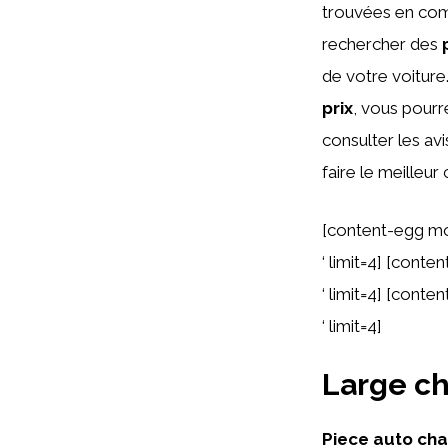
trouvées en comp
rechercher des
de votre voiture
prix
, vous pourr
consulter les a
faire le meilleur
[content-egg m
‘ limit=4] [con
‘ limit=4] [cont
‘ limit=4]
Large ch
Piece auto ch