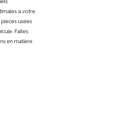
nels
timales à votre
s pièces usées
icule. Faites
ins en matière