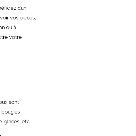
éficiez d’un
evoir vos pièces,
on ou à
ttre votre
oux sont
s bougies
e-glaces, etc.