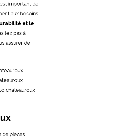
 est important de
ent aux besoins
urabilité et le
ésitez pas à
us assurer de
hateauroux
hateauroux
uto chateauroux
oux
n de pièces