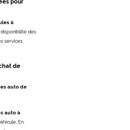
ées pour
ules à
 disponibilité des
les services
achat de
ces auto de
s auto à
éhicule. En