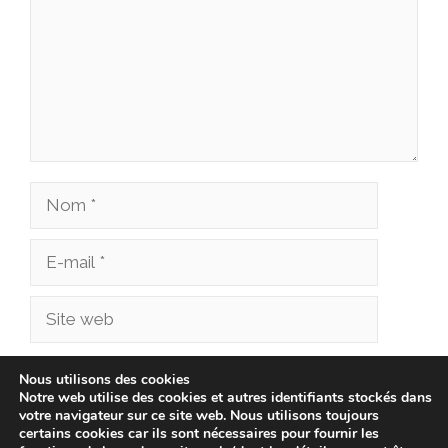
Nom
E-
mail
Site
web
Enregistrer mon nom, mon e-mail et mon site
Nous utilisons des cookies
Notre web utilise des cookies et autres identifiants stockés dans
dans le navigateur pour mon prochain
votre navigateur sur ce site web. Nous utilisons toujours
commentaire.
certains cookies car ils sont nécessaires pour fournir les