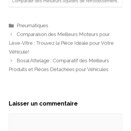
Comparatif des meilleurs liquides de refroidissement…
Catégories
Pneumatiques
Comparaison des Meilleurs Moteurs pour
Lève-Vitre : Trouvez la Pièce Idéale pour Votre
Véhicule!
Bosal Attelage : Comparatif des Meilleurs
Produits et Pièces Détachées pour Véhicules
Laisser un commentaire
Commentaire