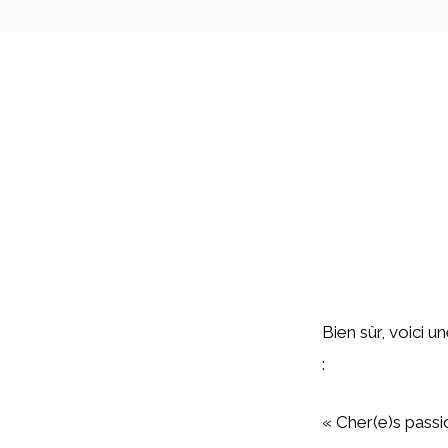
Bien sûr, voici u
:
« Cher(e)s passi