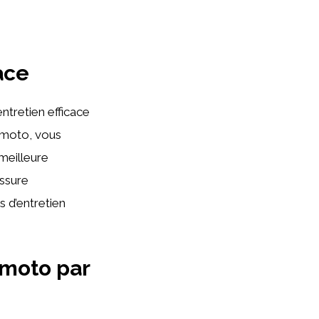
ace
entretien efficace
e moto, vous
 meilleure
assure
s d’entretien
 moto par