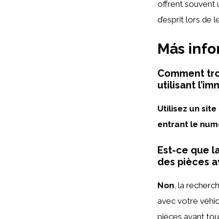
offrent souvent u
d’esprit lors de 
Más inf
Comment tro
utilisant l’im
Utilisez un sit
entrant le num
Est-ce que l
des pièces a
Non
, la recherc
avec votre véhic
pièces avant tou