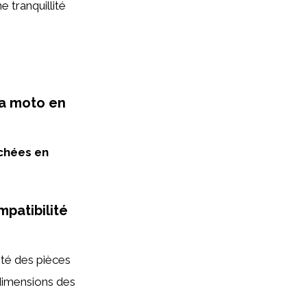
e tranquillité
ma moto en
achées en
mpatibilité
ité des pièces
 dimensions des