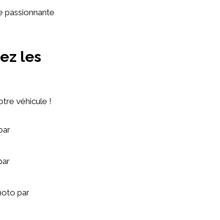
e passionnante
ez les
otre véhicule !
par
par
moto par