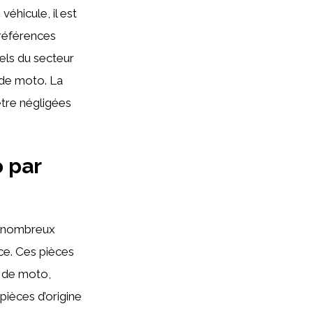
véhicule, il est
s références
els du secteur
 de moto. La
être négligées
 par
 nombreux
ce. Ces pièces
e de moto,
pièces d’origine