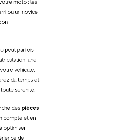
 votre moto : les
rri ou un novice
 bon
o peut parfois
triculation, une
votre véhicule.
nerez du temps et
 toute sérénité.
erche des
pièces
 en compte et en
à optimiser
érience de