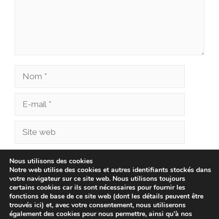
Nom
E-
mail
Site
web
Enregistrer mon nom, mon e-mail et mon site
Nous utilisons des cookies
Notre web utilise des cookies et autres identifiants stockés dans
dans le navigateur pour mon prochain
votre navigateur sur ce site web. Nous utilisons toujours
commentaire.
certains cookies car ils sont nécessaires pour fournir les
fonctions de base de ce site web (dont les détails peuvent être
trouvés ici) et, avec votre consentement, nous utiliserons
également des cookies pour nous permettre, ainsi qu'à nos