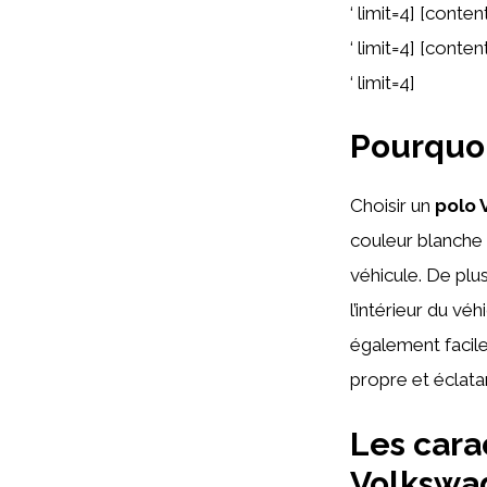
‘ limit=4] [con
‘ limit=4] [con
‘ limit=4]
Pourquoi
Choisir un
polo 
couleur blanche 
véhicule. De plus
l’intérieur du vé
également facile
propre et éclata
Les cara
Volkswa