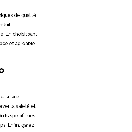
niques de qualité
nduite
e. En choisissant
cace et agréable
o
 de suivre
ever la saleté et
duits spécifiques
ps. Enfin, garez