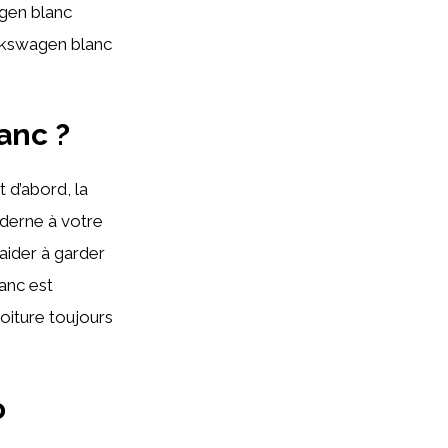
agen blanc
olkswagen blanc
anc ?
 d’abord, la
oderne à votre
 aider à garder
lanc est
oiture toujours
o