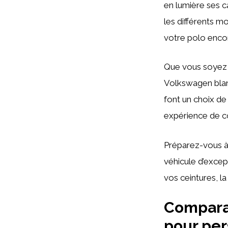
en lumière ses c
les différents m
votre polo encor
Que vous soyez 
Volkswagen blanc
font un choix de
expérience de c
Préparez-vous à d
véhicule d’excep
vos ceintures, l
Comparat
pour per