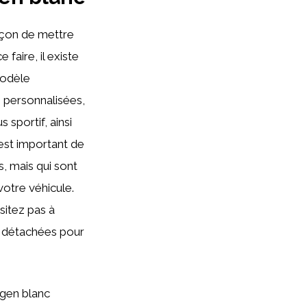
açon de mettre
faire, il existe
modèle
s
personnalisées,
 sportif, ainsi
 est important de
, mais qui sont
votre véhicule.
sitez pas à
s détachées pour
gen blanc