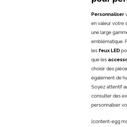
Personnaliser
v
en valeur votre s
une large gamm
emblématique. Pa
les
feux LED
po
que les
accesso
choisir des pièc
également de hau
Soyez attentif a
consulter des ex
personnaliser vo
[content-egg m