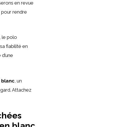
sserons en revue
n pour rendre
 le polo
 fiabilité en
 d’une
 blanc
, un
egard. Attachez
chées
gen blanc