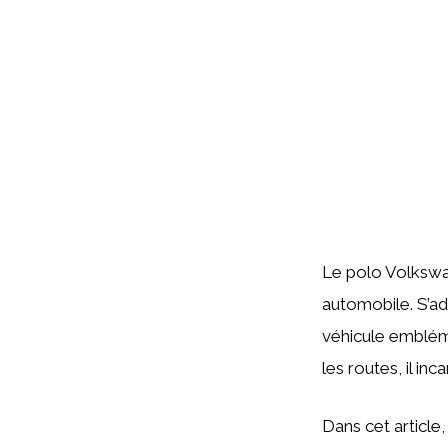
Le polo Volkswag
automobile. S’ad
véhicule emblém
les routes, il inc
Dans cet article,