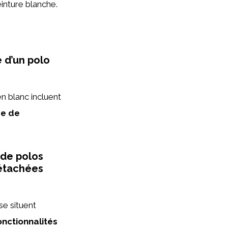
einture blanche.
e d’un polo
n blanc incluent
ée de
 de polos
étachées
se situent
onctionnalités