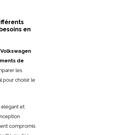
fférents
 besoins en
s Volkswagen
pements de
mparer les
l pour choisir le
s élégant et
onception
ellent compromis