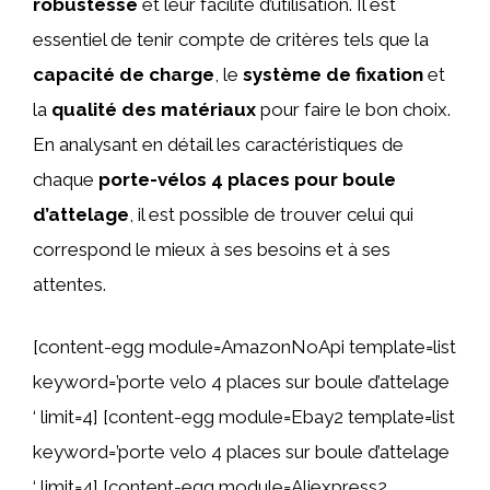
robustesse
et leur facilité d’utilisation. Il est
essentiel de tenir compte de critères tels que la
capacité de charge
, le
système de fixation
et
la
qualité des matériaux
pour faire le bon choix.
En analysant en détail les caractéristiques de
chaque
porte-vélos 4 places pour boule
d’attelage
, il est possible de trouver celui qui
correspond le mieux à ses besoins et à ses
attentes.
[content-egg module=AmazonNoApi template=list
keyword=’porte velo 4 places sur boule d’attelage
‘ limit=4] [content-egg module=Ebay2 template=list
keyword=’porte velo 4 places sur boule d’attelage
‘ limit=4] [content-egg module=Aliexpress2