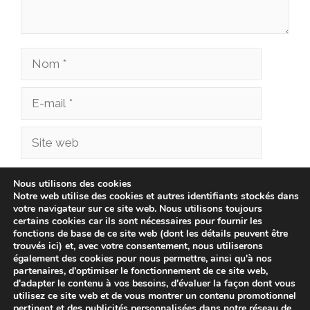
Nom
E-
mail
Site
web
Enregistrer mon nom, mon e-mail et mon site
Nous utilisons des cookies
Notre web utilise des cookies et autres identifiants stockés dans
dans le navigateur pour mon prochain
votre navigateur sur ce site web. Nous utilisons toujours
commentaire.
certains cookies car ils sont nécessaires pour fournir les
fonctions de base de ce site web (dont les détails peuvent être
trouvés ici) et, avec votre consentement, nous utiliserons
également des cookies pour nous permettre, ainsi qu'à nos
partenaires, d'optimiser le fonctionnement de ce site web,
d'adapter le contenu à vos besoins, d'évaluer la façon dont vous
utilisez ce site web et de vous montrer un contenu promotionnel
pertinent et des publicités personnalisées dans notre réseau de