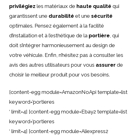
privilégiez
les matériaux de
haute qualité
qui
garantissent une
durabilité
et une
sécurité
optimales. Pensez également à la facilité
d’installation et à l’esthétique de la
portière
, qui
doit s’intégrer harmonieusement au design de
votre véhicule. Enfin, n’hésitez pas à consulter les
avis des autres utilisateurs pour vous
assurer
de
choisir le meilleur produit pour vos besoins.
[content-egg module=AmazonNoApi template=list
keyword=’portieres
‘ limit=4] [content-egg module=Ebay2 template=list
keyword=’portieres
‘ limit=4] [content-egg module=Aliexpress2