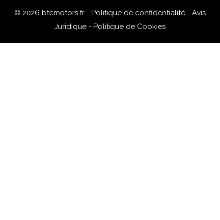
© 2026 btcmotors.fr -
Politique de confidentialité
-
Avis
Juridique
-
Politique de Cookies