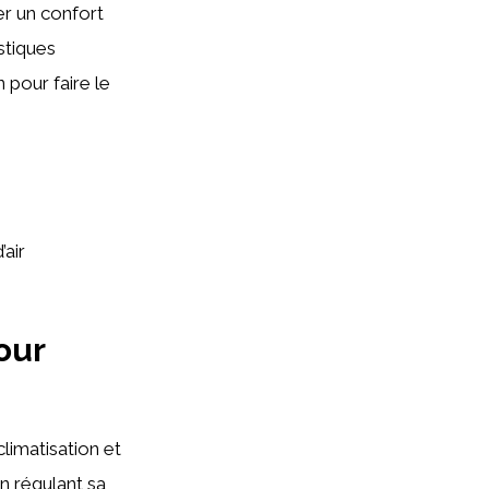
rer un confort
stiques
n pour faire le
’air
our
limatisation et
 en régulant sa