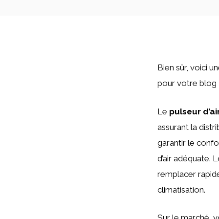
Bien sûr, voici 
pour votre blog
Le
pulseur d’ai
assurant la distr
garantir le conf
d’air adéquate. L
remplacer rapid
climatisation.
Sur le marché, v