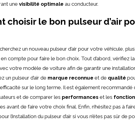
urant une
visibilité optimale
au conducteur.
choisir le bon pulseur d’air po
e
herchez un nouveau pulseur d’air pour votre véhicule, plusi
 en compte pour faire le bon choix. Tout d’abord, vérifiez l
 avec votre modèle de voiture afin de garantir une installati
iez un pulseur d’air de
marque reconnue
et de
qualité
pou
n efficacité sur le long terme. Il est également recommandé 
lisateurs et de comparer les
performances
et les
fonction
s avant de faire votre choix final. Enfin, n’hésitez pas à fair
our l’installation du pulseur d’air si vous n’êtes pas sûr de po