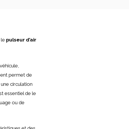
 le
pulseur d’air
véhicule,
pement permet de
une circulation
st essentiel de le
buage ou de
éristiques et des