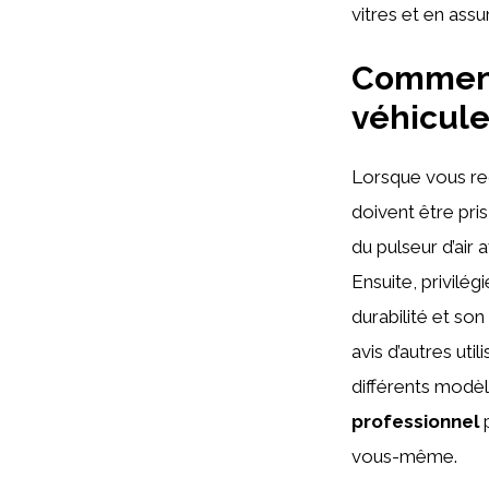
vitres et en ass
Comment 
véhicul
Lorsque vous rec
doivent être pris
du pulseur d’air
Ensuite, privilég
durabilité et so
avis d’autres uti
différents modèle
professionnel
p
vous-même.