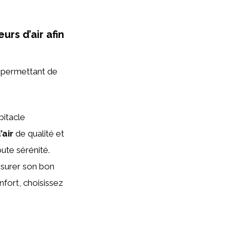
urs d’air afin
permettant de
bitacle
’air
de qualité et
ute sérénité.
surer son bon
nfort, choisissez