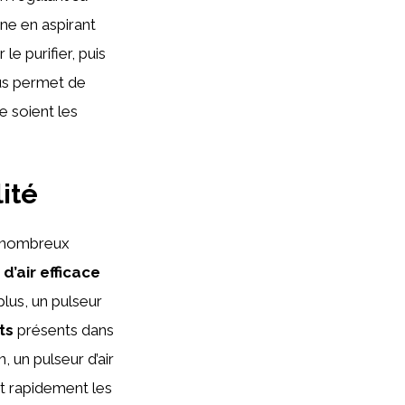
nne en aspirant
 le purifier, puis
sus permet de
ue soient les
ité
e nombreux
 d’air efficace
lus, un pulseur
ts
présents dans
n, un pulseur d’air
 rapidement les