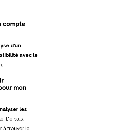
en compte
lyse d’un
tibilité avec le
n.
ir
 pour mon
nalyser les
lle. De plus,
 à trouver le