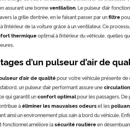
en assurant une bonne
ventilation
. Le pulseur d’air fonctio
travers la grille d’entrée, en le faisant passer par un
filtre
pour
à l’intérieur de la voiture grâce à un ventilateur. Ce proces
fort thermique
optimal à l’intérieur du véhicule, quelles q
ieures.
tages d’un pulseur d’air de qual
pulseur d’air de qualité
pour votre véhicule présente d
d’abord, un pulseur d’air performant assure une
circulation
 ce qui garantit un
confort optimal
pour les passagers. De p
contribue à
éliminer les mauvaises odeurs
et les
polluan
ffrant ainsi un environnement plus sain à bord du véhicule. Enfi
t fonctionnel améliore la
sécurité routière
en désembuant