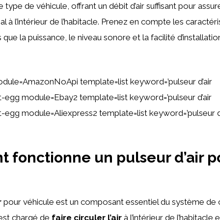
 type de véhicule, offrant un débit d’air suffisant pour assu
 à l’intérieur de l’habitacle. Prenez en compte les caractéri
 que la puissance, le niveau sonore et la facilité d’installatio
dule=AmazonNoApi template=list keyword=’pulseur d’air
ent-egg module=Ebay2 template=list keyword=’pulseur d’air
ent-egg module=Aliexpress2 template=list keyword=’pulseur d
fonctionne un pulseur d’air p
e
r
pour véhicule est un composant essentiel du système de c
l est chargé de
faire circuler l’air
à l’intérieur de l’habitacle