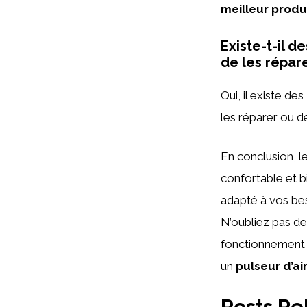
meilleur produ
Existe-t-il d
de les répar
Oui, il existe des
les réparer ou de
En conclusion, l
confortable et b
adapté à vos bes
N’oubliez pas de
fonctionnement e
un
pulseur d’ai
Posts Re