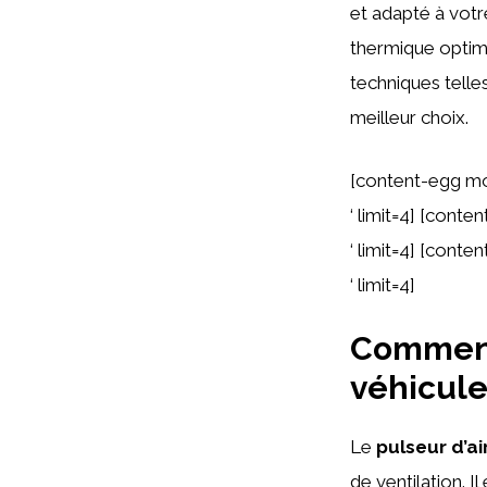
et adapté à votre
thermique optimal
techniques telles
meilleur choix.
[content-egg mo
‘ limit=4] [cont
‘ limit=4] [cont
‘ limit=4]
Comment 
véhicul
Le
pulseur d’ai
de ventilation. I