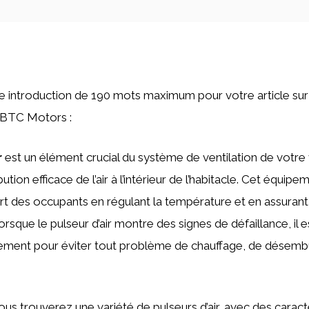
une introduction de 190 mots maximum pour votre article sur
 BTC Motors :
r
est un élément crucial du système de ventilation de votre 
ibution efficace de l’air à l’intérieur de l’habitacle. Cet équi
ort des occupants en régulant la température et en assurant 
orsque le pulseur d’air montre des signes de défaillance, il e
ement pour éviter tout problème de chauffage, de désem
ous trouverez une variété de pulseurs d’air, avec des caract