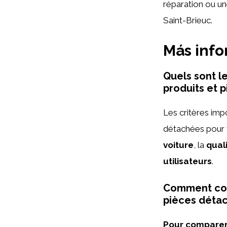
réparation ou u
Saint-Brieuc.
Más inf
Quels sont l
produits et 
Les critères imp
détachées pour 
voiture
, la
qual
utilisateurs
.
Comment comp
pièces détac
Pour comparer