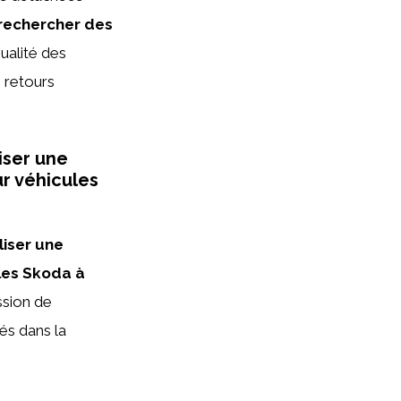
rechercher des
qualité des
s retours
iser une
r véhicules
liser une
les Skoda à
ssion de
és dans la