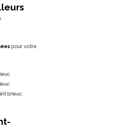
lleurs
e
hées
pour votre
ieuc
ieuc
int brieuc
nt-