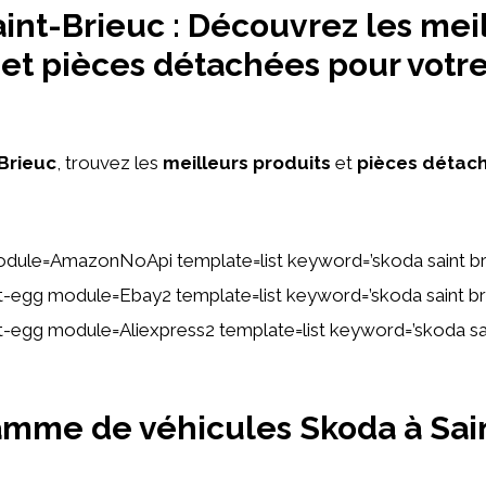
int-Brieuc : Découvrez les mei
 et pièces détachées pour votr
e
Brieuc
, trouvez les
meilleurs produits
et
pièces détac
dule=AmazonNoApi template=list keyword=’skoda saint br
ent-egg module=Ebay2 template=list keyword=’skoda saint br
ent-egg module=Aliexpress2 template=list keyword=’skoda sa
mme de véhicules Skoda à Sai