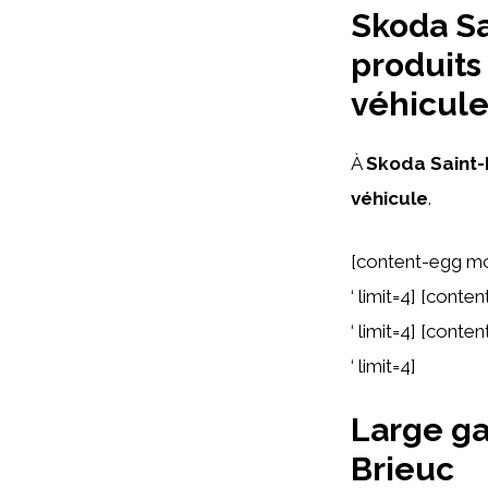
Skoda Sa
produits
véhicul
À
Skoda Saint-
véhicule
.
[content-egg mo
‘ limit=4] [cont
‘ limit=4] [cont
‘ limit=4]
Large ga
Brieuc