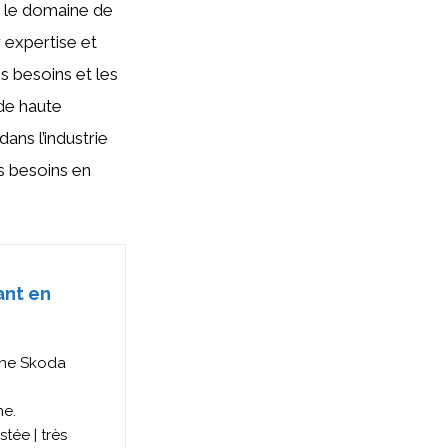
ns le domaine de
 expertise et
es besoins et les
 de haute
ans l’industrie
 besoins en
ant en
ine Skoda
ne.
tée | très