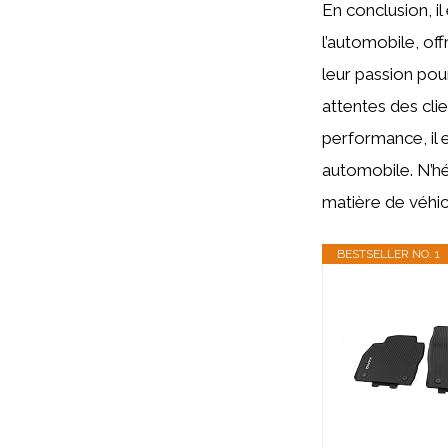
En conclusion, i
l’automobile, of
leur passion pour
attentes des cli
performance, il 
automobile. N’hé
matière de véhic
BESTSELLER NO. 1