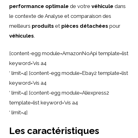
performance optimale
de votre
véhicule
dans
le contexte de Analyse et comparaison des
meilleurs
produits
et
pièces détachées
pour
véhicules
.
[content-egg module=AmazonNoApi template=list
keyword=’vis a4
‘ limit=4] [content-egg module=Ebay2 template=list
keyword=’vis a4
‘ limit=4] [content-egg module=Aliexpress2
template=list keyword=’vis a4
‘ limit=4]
Les caractéristiques