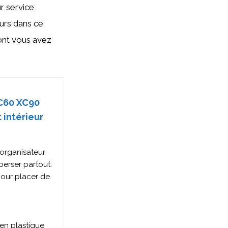
r service
eurs dans ce
dont vous avez
C60 XC90
 intérieur
 organisateur
perser partout.
our placer de
en plastique