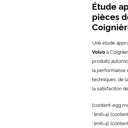
Étude ap
pièces d
Coignièr
Une étude appro
Volvo
à Coignièr
produits automob
la performance e
techniques, de la
la satisfaction de
[content-egg mo
‘ limit=4] [cont
‘ limit=4] [cont