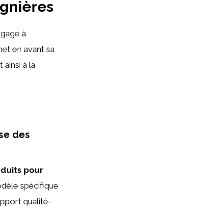
gnières
ngage à
et en avant sa
ainsi à la
yse des
oduits pour
odèle spécifique
apport qualité-