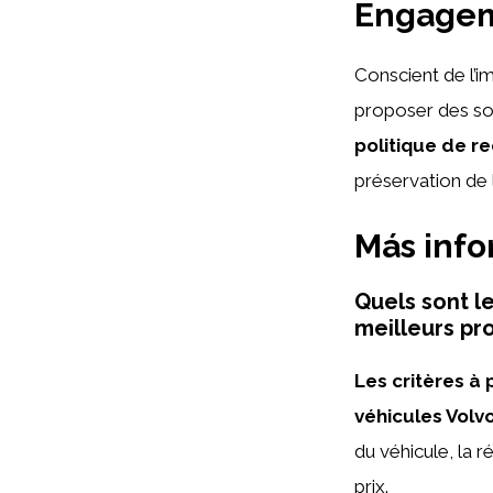
Engagem
Conscient de l’i
proposer des so
politique de r
préservation de 
Más inf
Quels sont l
meilleurs pr
Les critères à
véhicules Volv
du véhicule, la ré
prix.