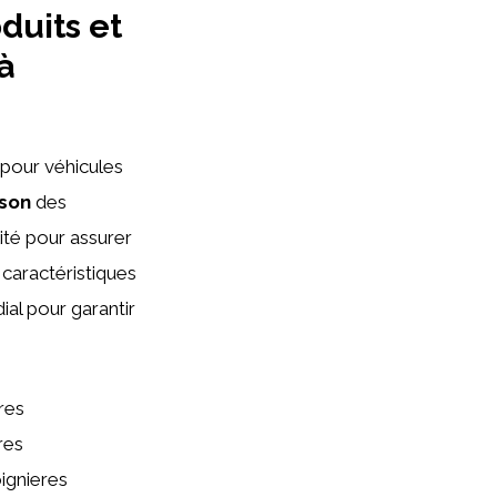
duits et
à
pour véhicules
ison
des
ité pour assurer
 caractéristiques
ial pour garantir
res
res
ignieres