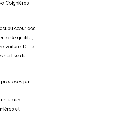
lvo Coignières
é est au cœur des
nte de qualité,
e voiture. De la
expertise de
ts proposés par
e
simplement
gnières et