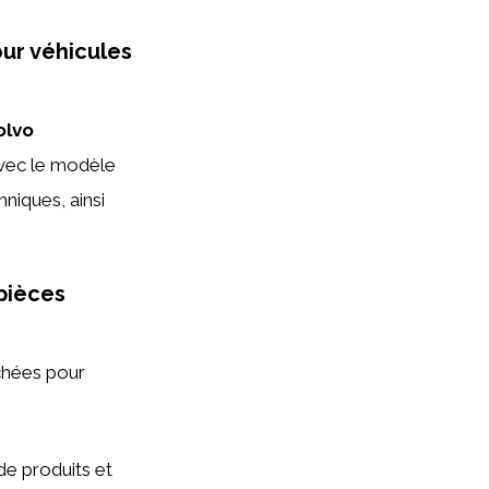
ur véhicules
olvo
avec le modèle
hniques, ainsi
 pièces
achées pour
de produits et