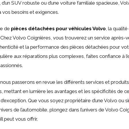
, d’un SUV robuste ou d’une voiture familiale spacieuse, Vo
 vos besoins et exigences.
le de
pièces détachées pour véhicules Volvo
, la qualit
Chez Volvo Coignières, vous trouverez un service après-ve
uthenticité et la performance des pièces détachées pour votr
lière aux réparations plus complexes, faites confiance à l’
passionnés.
, nous passerons en revue les différents services et produi
, mettant en lumière les avantages et les spécificités de c
 d’exception. Que vous soyez propriétaire d’une Volvo ou 
univers de l’automobile, plongez dans l’univers de Volvo Coi
l peut vous offrir.