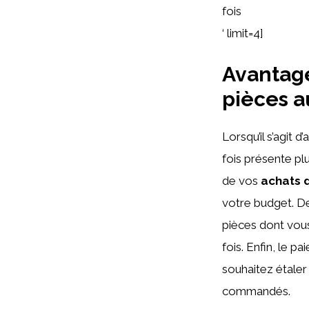
fois
‘ limit=4]
Avantage
pièces a
Lorsqu’il s’agit d
fois présente pl
de vos
achats 
votre budget. De
pièces dont vou
fois. Enfin, le 
souhaitez étale
commandés.