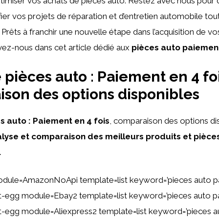
timiser vos achats de pièces auto. Restez avec nous pour 
er vos projets de réparation et d’entretien automobile tou
 Prêts à franchir une nouvelle étape dans l’acquisition de v
vez-nous dans cet article dédié aux
pièces auto paiement
 pièces auto : Paiement en 4 foi
son des options disponibles
s auto :
Paiement en 4 fois
, comparaison des options di
lyse et comparaison des meilleurs produits et pièc
.
dule=AmazonNoApi template=list keyword=’pieces auto pa
ent-egg module=Ebay2 template=list keyword=’pieces auto p
ent-egg module=Aliexpress2 template=list keyword=’pieces 