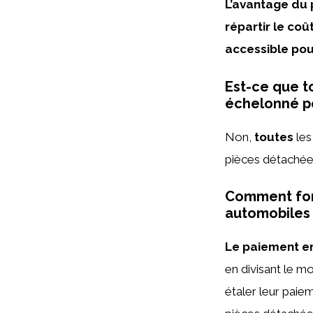
L’avantage du p
répartir le coû
accessible pou
Est-ce que t
échelonné po
Non,
toutes
les
pièces détachée
Comment fonc
automobiles 
Le paiement en
en divisant le m
étaler leur paiem