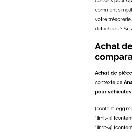
conseils pour op
comment simplifi
votre trésorerie.
détachées ? Sui
Achat de
comparai
Achat de pièce
contexte de
Ana
pour véhicules
[content-egg mo
‘ limit=4] [cont
‘ limit=4] [cont