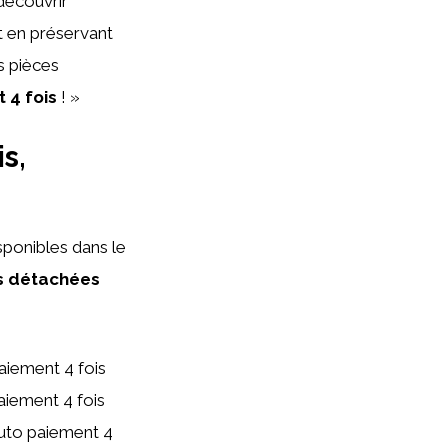
découvrir
t en préservant
os pièces
 4 fois
! »
s,
sponibles dans le
es détachées
iement 4 fois
aiement 4 fois
auto paiement 4