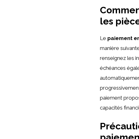
Comment 
les pièc
Le
paiement en
manière suivante
renseignez les i
échéances égale
automatiquement
progressivement 
paiement proposé
capacités financi
Précauti
paiement