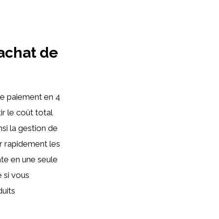
’achat de
 le paiement en 4
r le coût total
nsi la gestion de
r rapidement les
te en une seule
e si vous
uits