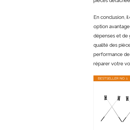
pièces détachées
En conclusion, i
option avantageu
dépenses et de g
qualité des pièc
performance des 
réparer votre vo
BESTSELLER NO. 1