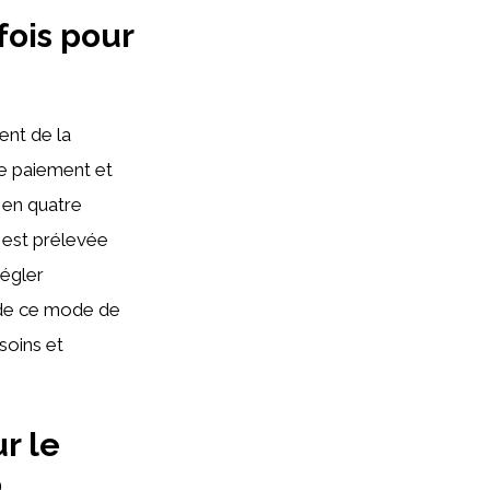
ois pour
nt de la
de paiement et
é en quatre
 est prélevée
égler
s de ce mode de
soins et
r le
o