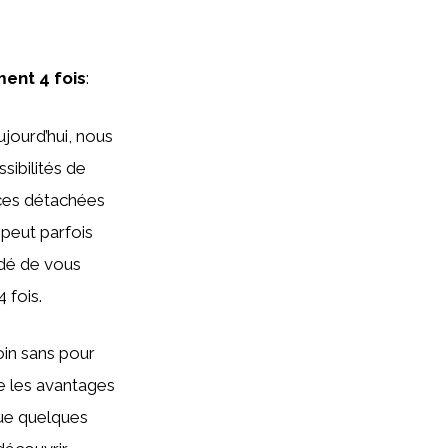
ent 4 fois
:
jourd’hui, nous
sibilités de
èces détachées
 peut parfois
idé de vous
 fois.
oin sans pour
e les avantages
que quelques