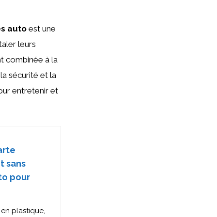
es auto
est une
aler leurs
nt combinée à la
a sécurité et la
ur entretenir et
arte
t sans
to pour
 en plastique,